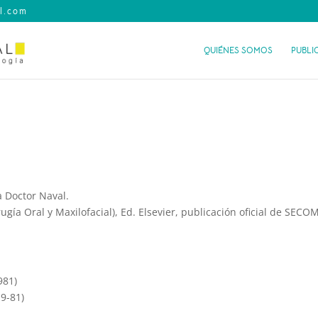
il.com
QUIÉNES SOMOS
PUBLI
a Doctor Naval.
ía Oral y Maxilofacial), Ed. Elsevier, publicación oficial de SECO
981)
9-81)