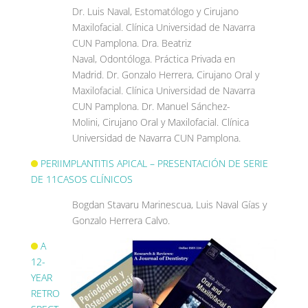
Dr. Luis Naval, Estomatólogo y Cirujano
Maxilofacial. Clínica Universidad de Navarra
CUN Pamplona. Dra. Beatriz
Naval, Odontóloga. Práctica Privada en
Madrid. Dr. Gonzalo Herrera, Cirujano Oral y
Maxilofacial. Clínica Universidad de Navarra
CUN Pamplona. Dr. Manuel Sánchez-
Molini, Cirujano Oral y Maxilofacial. Clínica
Universidad de Navarra CUN Pamplona.
PERIIMPLANTITIS APICAL – PRESENTACIÓN DE SERIE
DE 11CASOS CLÍNICOS
Bogdan Stavaru Marinescua, Luis Naval Gías y
Gonzalo Herrera Calvo.
A
12-
YEAR
RETRO