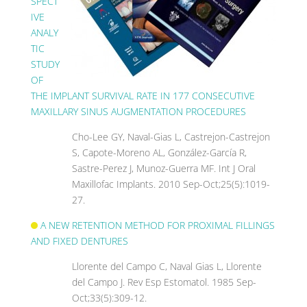
SPECT
IVE
ANALY
TIC
STUDY
OF
THE IMPLANT SURVIVAL RATE IN 177 CONSECUTIVE
MAXILLARY SINUS AUGMENTATION PROCEDURES
Cho-Lee GY, Naval-Gias L, Castrejon-Castrejon
S, Capote-Moreno AL, González-García R,
Sastre-Perez J, Munoz-Guerra MF. Int J Oral
Maxillofac Implants. 2010 Sep-Oct;25(5):1019-
27.
A NEW RETENTION METHOD FOR PROXIMAL FILLINGS
AND FIXED DENTURES
Llorente del Campo C, Naval Gias L, Llorente
del Campo J. Rev Esp Estomatol. 1985 Sep-
Oct;33(5):309-12.