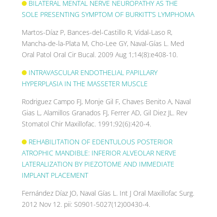
BILATERAL MENTAL NERVE NEUROPATHY AS THE
SOLE PRESENTING SYMPTOM OF BURKITT’S LYMPHOMA
Martos-Díaz P, Bances-del-Castillo R, Vidal-Laso R,
Mancha-de-la-Plata M, Cho-Lee GY, Naval-Gías L. Med
Oral Patol Oral Cir Bucal. 2009 Aug 1;14(8):e408-10.
INTRAVASCULAR ENDOTHELIAL PAPILLARY
HYPERPLASIA IN THE MASSETER MUSCLE
Rodriguez Campo FJ, Monje Gil F, Chaves Benito A, Naval
Gias L, Alamillos Granados FJ, Ferrer AD, Gil Diez JL. Rev
Stomatol Chir Maxillofac. 1991;92(6):420-4.
REHABILITATION OF EDENTULOUS POSTERIOR
ATROPHIC MANDIBLE: INFERIOR ALVEOLAR NERVE
LATERALIZATION BY PIEZOTOME AND IMMEDIATE
IMPLANT PLACEMENT
Fernández Díaz JO, Naval Gías L. Int J Oral Maxillofac Surg.
2012 Nov 12. pii: S0901-5027(12)00430-4.