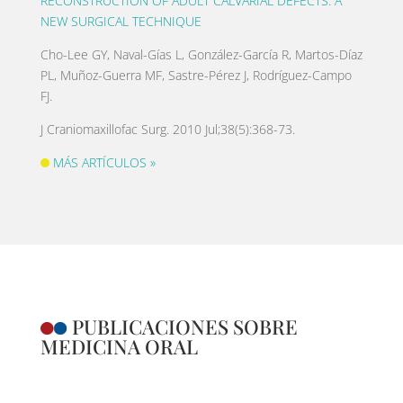
RECONSTRUCTION OF ADULT CALVARIAL DEFECTS: A
NEW SURGICAL TECHNIQUE
Cho-Lee GY, Naval-Gías L, González-García R, Martos-Díaz
PL, Muñoz-Guerra MF, Sastre-Pérez J, Rodríguez-Campo
FJ.
J Craniomaxillofac Surg. 2010 Jul;38(5):368-73.
MÁS ARTÍCULOS »
PUBLICACIONES SOBRE
MEDICINA ORAL